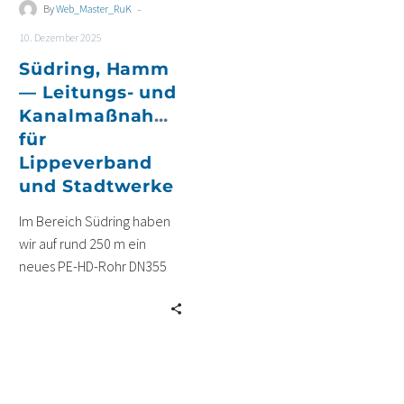
-
By
Web_Master_RuK
Stadtwerke
10. Dezember 2025
Südring, Hamm
— Leitungs- und
Kanalmaßnahmen
für
Lippeverband
und Stadtwerke
Im Bereich Südring haben
wir auf rund 250 m ein
neues PE-HD-Rohr DN355
verlegt inklusive
Schachtbauwerken und
Hausanschlüssen für den
Lippeverband.